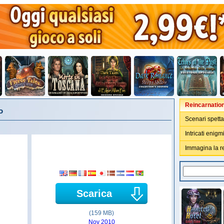
Reincarnations
o
Scenari spetta
Intricati enigmi
Immagina la r
Scarica
(159 MB)
Nov 2010