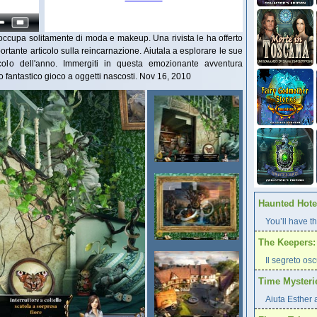
occupa solitamente di moda e makeup. Una rivista le ha offerto
ortante articolo sulla reincarnazione. Aiutala a esplorare le sue
ticolo dell'anno. Immergiti in questa emozionante avventura
 fantastico gioco a oggetti nascosti. Nov 16, 2010
Haunted Hotel
You’ll have th
The Keepers: 
Il segreto os
Time Mysteri
Aiuta Esther 