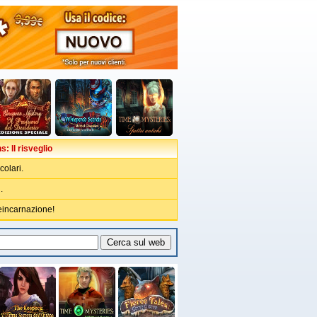
: Il risveglio
colari.
.
eincarnazione!