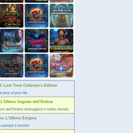
: Lost Time Collector's Edition
e time of your life.
L'Ultimo Segreto dell'Ordine
curo dell'Ordine distruggerà il nostro mondo.
es: L'Ultimo Enigma
a salvare il mondo!