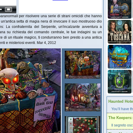
i paranormali per risolvere una serie di strani omicidi che hanno
 un'antica setta di magia nera di invocare il suo mostruoso dio
s: La confraternita del Serpente, un'incalzante avventura a
siana su richiesta del comando centrale, le tue indagini su un
ze di un rituale magico, ti condurranno ben presto a una antica
centi e misteriosi eventi. Mar 4, 2012
Haunted Hotel
You’ll have th
The Keepers: 
Il segreto os