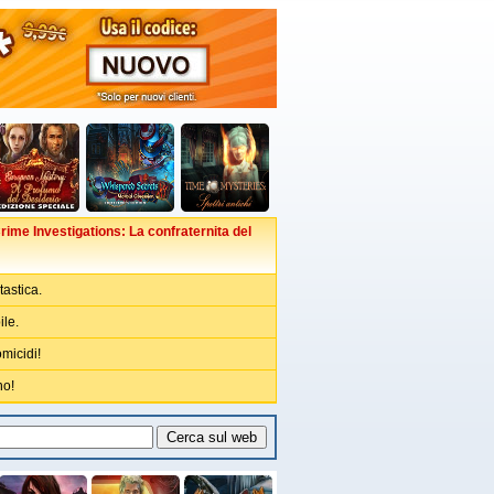
ime Investigations: La confraternita del
tastica.
ile.
omicidi!
no!