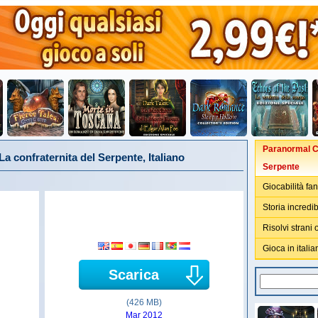
Paranormal Cr
a confraternita del Serpente, Italiano
Serpente
Giocabilità fan
Storia incredib
Risolvi strani 
Gioca in italia
Scarica
(426 MB)
Mar 2012