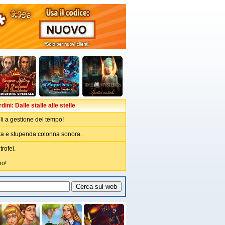
dini: Dalle stalle alle stelle
lli a gestione del tempo!
ata e stupenda colonna sonora.
trofei.
no!