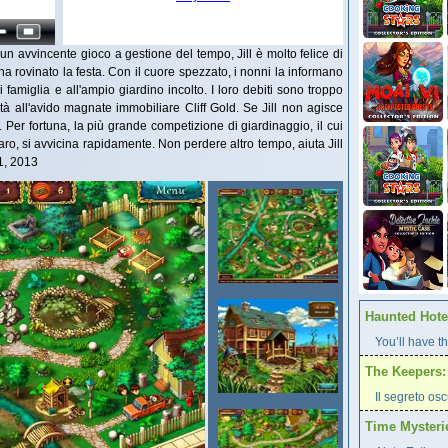
e, un avvincente gioco a gestione del tempo, Jill è molto felice di
 ha rovinato la festa. Con il cuore spezzato, i nonni la informano
 famiglia e all'ampio giardino incolto. I loro debiti sono troppo
età all'avido magnate immobiliare Cliff Gold. Se Jill non agisce
o. Per fortuna, la più grande competizione di giardinaggio, il cui
, si avvicina rapidamente. Non perdere altro tempo, aiuta Jill
1, 2013
Haunted Hotel
You’ll have th
The Keepers: 
Il segreto os
Time Mysteri