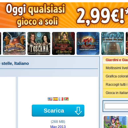
Giardini e Giar
 stelle, Italiano
Moltissimi live
Grafica color
Raccogli tutti i 
Gioca in italia
Scarica
(268 MB)
May 2013