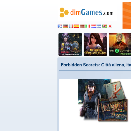
Forbidden Secrets: Città aliena, It