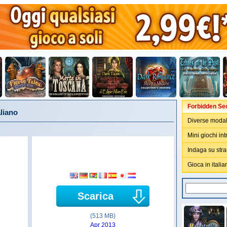
Forbidden Sec
aliano
Diverse modali
Mini giochi intr
Indaga su stra
Gioca in italia
Scarica
(513 MB)
Apr 2013