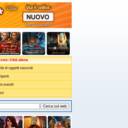
rets: Città aliena
tà di oggetti nascosti.
iganti.
ni eventi!
no!