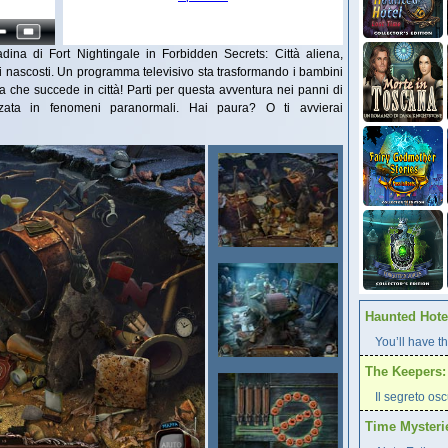
tadina di Fort Nightingale in Forbidden Secrets: Città aliena,
ti nascosti. Un programma televisivo sta trasformando i bambini
 che succede in città! Parti per questa avventura nei panni di
izzata in fenomeni paranormali. Hai paura? O ti avvierai
Haunted Hotel
You’ll have th
The Keepers: 
Il segreto os
Time Mysteri