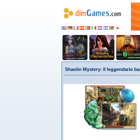
Shaolin Mystery: ll leggendario bas