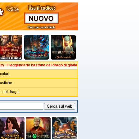
ry: ll leggendario bastone del drago di giada
colari.
astiche.
ro del drago.