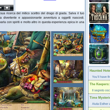
sua ricerca del mitico scettro del drago di giada. Salva il tuo
a divertente e appassionante avventura a oggetti nascosti.
parla con spiriti e molto altro in questa esperienza epica in una
Haunted Hotel
You’ll have th
The Keepers: 
Il segreto os
Time Mysteri
Aiuta Esther 