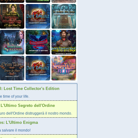
: Lost Time Collector's Edition
e time of your life.
L'Ultimo Segreto dell'Ordine
curo dell'Ordine distruggerà il nostro mondo.
es: L'Ultimo Enigma
a salvare il mondo!