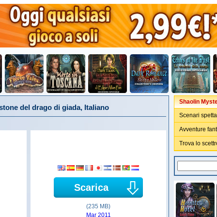
Shaolin Myste
tone del drago di giada, Italiano
Scenari spetta
Avventure fant
Trova lo scett
Scarica
(235 MB)
Mar 2011